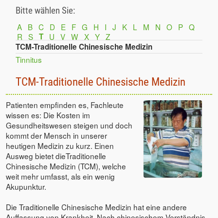
Bitte wählen Sie:
A
B
C
D
E
F
G
H
I
J
K
L
M
N
O
P
Q
R
S
T
U
V
W
X
Y
Z
TCM-Traditionelle Chinesische Medizin
Tinnitus
TCM-Traditionelle Chinesische Medizin
Patienten empfinden es, Fachleute
wissen es: Die Kosten im
Gesundheitswesen steigen und doch
kommt der Mensch in unserer
heutigen Medizin zu kurz. Einen
Ausweg bietet dieTraditionelle
Chinesische Medizin (TCM), welche
weit mehr umfasst, als ein wenig
Akupunktur.
Die Traditionelle Chinesische Medizin hat eine andere
Auffassung von Krankheit. Nach chinesischem Verständnis