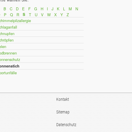
B
C
D
E
F
G
H
I
J
K
L
M
N
O
P
Q
R
S
T
U
V
W
X
Y
Z
himmelpilzallergie
hlaganfall
chnupfen
chröpfen
elen
odbrennen
onnenschutz
onnenstich
ortunfälle
Kontakt
Sitemap
Datenschutz