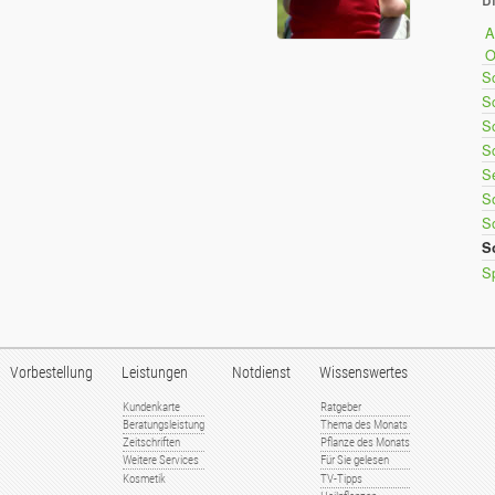
A
Sc
Sc
S
S
S
S
S
S
Sp
Vorbestellung
Leistungen
Notdienst
Wissenswertes
Kundenkarte
Ratgeber
Beratungsleistung
Thema des Monats
Zeitschriften
Pflanze des Monats
Weitere Services
Für Sie gelesen
Kosmetik
TV-Tipps