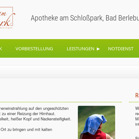
Apotheke am Schloßpark, Bad Berleb
▸
K
VORBESTELLUNG
LEISTUNGEN
NOTDIENST
R
nneneinstrahlung auf den ungeschützten
Wi
 zu einer Reizung der Hirnhaut.
r
eit, heißer Kopf und Nackensteifigkeit.
M
in
 Ort zu bringen und mit kalten
B